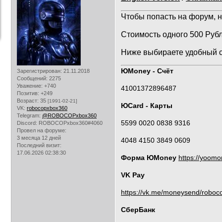
Чтобы попасть на форум, н
Стоимость одного 500 Рубл
Ниже выбираете удобный с
ЮMoney - Счёт
Зарегистрирован
: 21.11.2018
Сообщений:
2275
Уважение:
+740
41001372896487
Позитив:
+249
Возраст:
35
[1991-02-21]
ЮCard - Карты
VK:
robocopxbox360
Telegram:
@ROBOCOPxbox360
5599 0020 0838 9316
Discord:
ROBOCOPxbox360#4060
Провел на форуме:
3 месяца 12 дней
4048 4150 3849 0609
Последний визит:
17.06.2026 02:38:30
Форма ЮMoney
https://yoom
VK Pay
https://vk.me/moneysend/robo
СберБанк