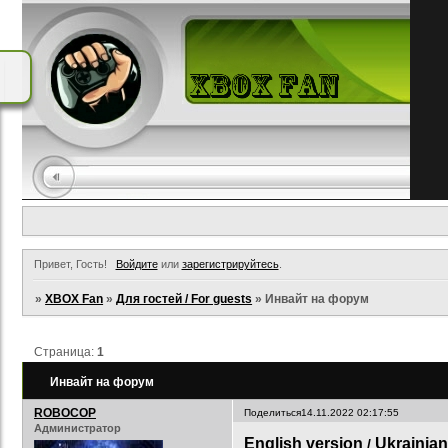
Привет, Гость!
Войдите
или
зарегистрируйтесь
.
»
XBOX Fan
»
Для гостей / For guests
»
Инвайт на форум
Страница:
1
Инвайт на форум
ROBOCOP
Поделиться
14.11.2022 02:17:55
Администратор
English version
Ukrainian
/