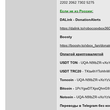
2202 2062 7302 5275
Если не из России:
DALink - DonationAlerts
https://dalink.to/robocopxbox36
Boosty
https://boosty.to/xbox_fan/donat
Оплатой криптовалютой
USDT TON
- UQA-N9IbZR-vXo
USDT TRC20
- TKta4hYTohf
Toncoin
- UQA-N9IbZR-vXoYz
Bitcoin -
1PcYgwDTXpsQhnG9
Notcoin -
UQA-N9IbZR-vXoYzV
Переводы в Telegram без к