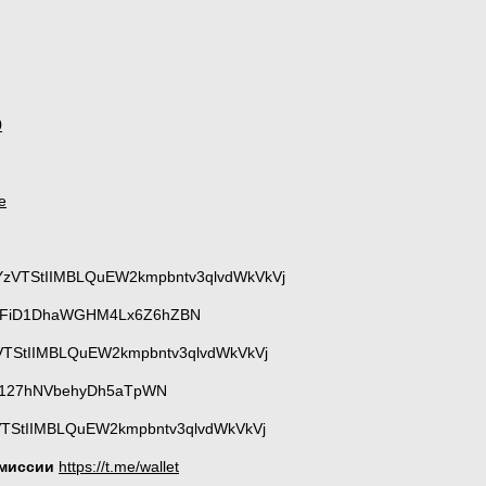
0
e
YzVTStIIMBLQuEW2kmpbntv3qlvdWkVkVj
nWFiD1DhaWGHM4Lx6Z6hZBN
VTStIIMBLQuEW2kmpbntv3qlvdWkVkVj
127hNVbehyDh5aTpWN
TStIIMBLQuEW2kmpbntv3qlvdWkVkVj
омиссии
https://t.me/wallet