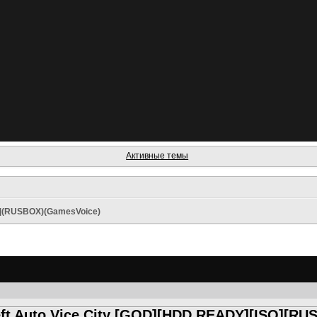
Активные темы
D](RUSBOX)(GamesVoice)
ft Auto Vice City [GOD][HDD READY][ISO][