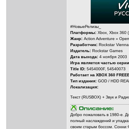
#НовыеРелизы_
Платформы:
Xbox, Xbox 360 (
Жанр:
Action Adventure » Ope
Разработчик:
Rockstar Vienna
Издатель:
Rockstar Games
Дата выхода:
4 ноября 2003
Игра является частью серии
Title ID:
5454000F, 54540073
Работает на XBOX 360 FREE
Тип издания:
GOD / HDD READ
Локализация:
Текст (RUSBOX) + Звук и Радио
Добро пожаловать в 1980-е. Д
полный наслаждений и упадка.
своим старым боссом. Сонни Ф