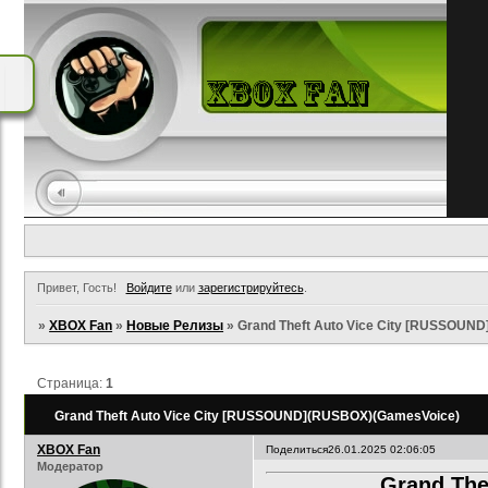
Привет, Гость!
Войдите
или
зарегистрируйтесь
.
»
XBOX Fan
»
Новые Релизы
»
Grand Theft Auto Vice City [RUSSOUN
Страница:
1
Grand Theft Auto Vice City [RUSSOUND](RUSBOX)(GamesVoice)
XBOX Fan
Поделиться
26.01.2025 02:06:05
Модератор
Grand The