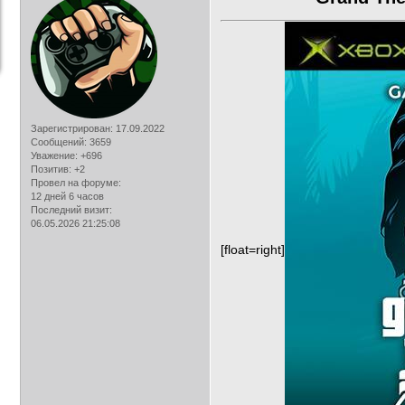
Зарегистрирован
: 17.09.2022
Сообщений:
3659
Уважение:
+696
Позитив:
+2
Провел на форуме:
12 дней 6 часов
Последний визит:
06.05.2026 21:25:08
[float=right]