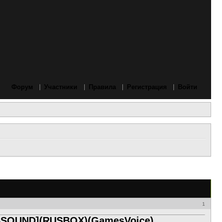
Форум
Участники
Правила
Регистрация
Войти
1
RUSSOUND](RUSBOX)(GamesVoice)