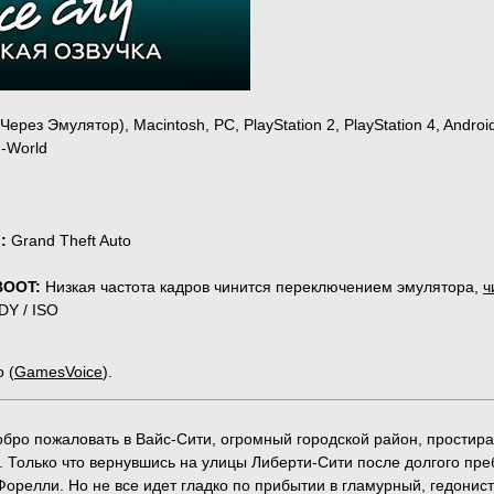
Через Эмулятор), Macintosh, PC, PlayStation 2, PlayStation 4, Android
n-World
:
Grand Theft Auto
BOOT:
Низкая частота кадров чинится переключением эмулятора,
ч
Y / ISO
 (
GamesVoice
).
обро пожаловать в Вайс-Сити, огромный городской район, простираю
 Только что вернувшись на улицы Либерти-Сити после долгого пре
орелли. Но не все идет гладко по прибытии в гламурный, гедонис