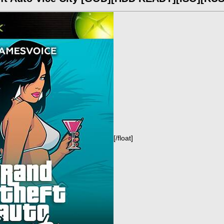
[/float]