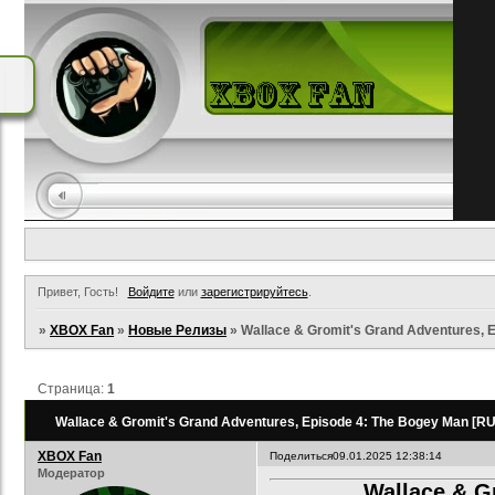
Привет, Гость!
Войдите
или
зарегистрируйтесь
.
»
XBOX Fan
»
Новые Релизы
»
Wallace & Gromit's Grand Adventures, 
Страница:
1
Wallace & Gromit's Grand Adventures, Episode 4: The Bogey Man [R
XBOX Fan
Поделиться
09.01.2025 12:38:14
Модератор
Wallace & G