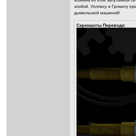
хозяина из этой запутанной с
злобой. Уоллесу и Громиту пр
дьявольской машиной!
Скриншоты Перевода: