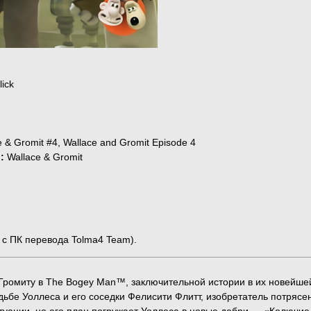
lick
e & Gromit #4, Wallace and Gromit Episode 4
и:
Wallace & Gromit
т с ПК перевода Tolma4 Team).
Громиту в The Bogey Man™, заключительной истории в их новейшей 
ьбе Уоллеса и его соседки Фелисити Флитт, изобретатель потрясе