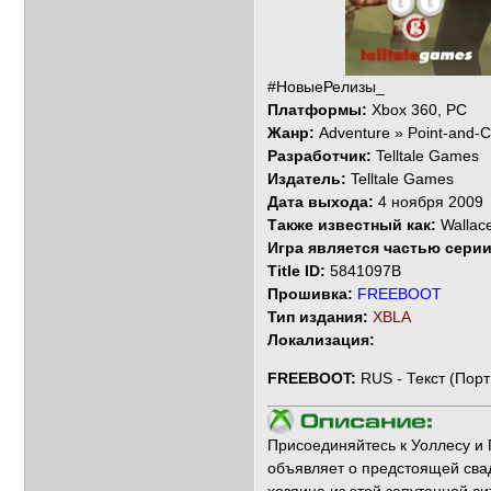
#НовыеРелизы_
Платформы:
Xbox 360, PC
Жанр:
Adventure » Point-and-C
Разработчик:
Telltale Games
Издатель:
Telltale Games
Дата выхода:
4 ноября 2009
Также известный как:
Wallac
Игра является частью сери
Title ID:
5841097B
Прошивка:
FREEBOOT
Тип издания:
XBLA
Локализация:
FREEBOOT:
RUS - Текст (Пор
Присоединяйтесь к Уоллесу и 
объявляет о предстоящей свад