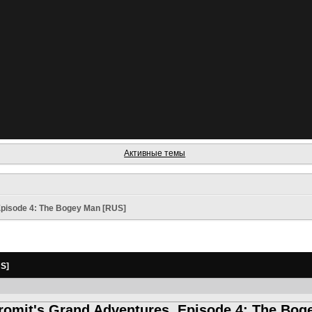
Активные темы
Episode 4: The Bogey Man [RUS]
US]
romit's Grand Adventures, Episode 4: The Bo