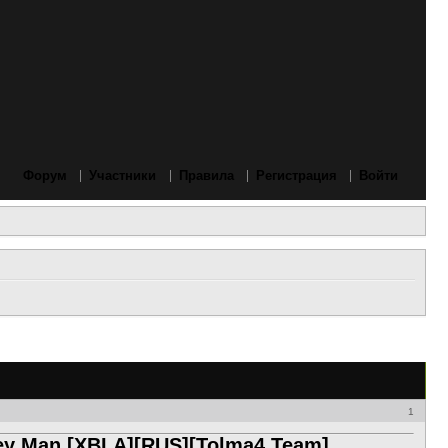
Форум
Участники
Правила
Регистрация
Войти
1
gey Man [XBLA][RUS][Tolma4 Team]