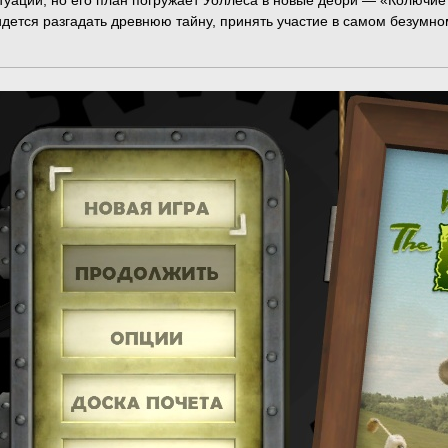
итуации, но его план погружает Уоллеса в новые дебри — «Колючие
идется разгадать древнюю тайну, принять участие в самом безумно