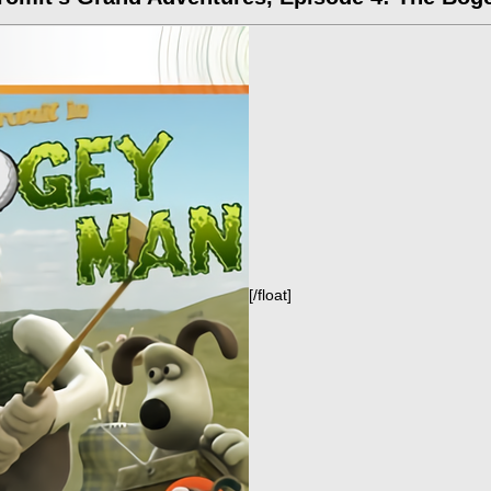
[/float]