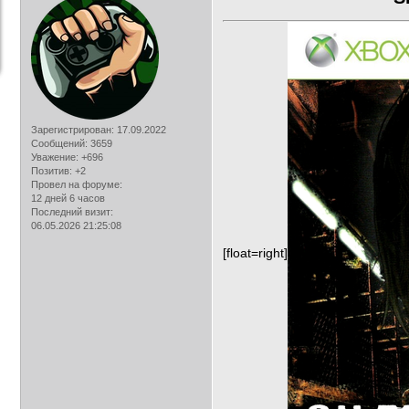
Зарегистрирован
: 17.09.2022
Сообщений:
3659
Уважение:
+696
Позитив:
+2
Провел на форуме:
12 дней 6 часов
Последний визит:
06.05.2026 21:25:08
[float=right]