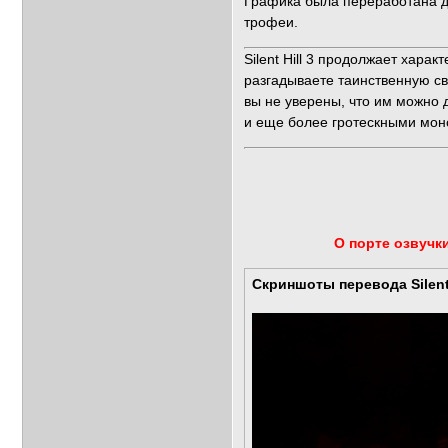
Графика была переработана до
трофеи.
Silent Hill 3 продолжает хар
разгадываете таинственную св
вы не уверены, что им можно 
и еще более гротескными монс
О порте озвучки
Скриншоты перевода Silent 