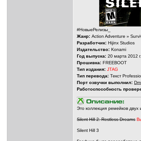
#НовыеРелизы_
Жанр:
Action Adventure » Survi
Разработчик:
Hijinx Studios
Издательство:
Konami
Год выпуска:
20 марта 2012 г
Прошивка:
FREEBOOT
Тип издания:
JTAG
Тип перевода:
Текст Professi
Порт озвучки выполнил:
Dm
Работоспособность провер
Это коллекция ремейков двух и
Silent Hill 2: Restless Dreams
В
Silent Hill 3