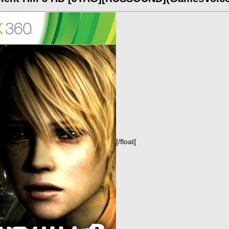
[/float]