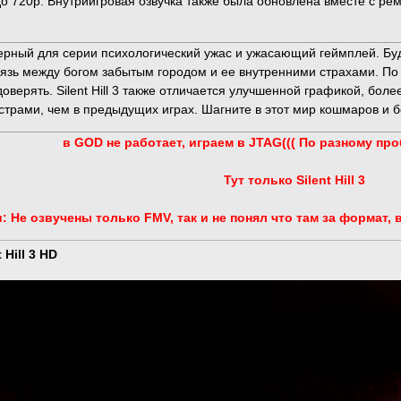
 720p. Внутриигровая озвучка также была обновлена ​​вместе с ре
актерный для серии психологический ужас и ужасающий геймплей. Б
язь между богом забытым городом и ее внутренними страхами. По
доверять. Silent Hill 3 также отличается улучшенной графикой, б
трами, чем в предыдущих играх. Шагните в этот мир кошмаров и б
в GOD не работает, играем в JTAG((( По разному про
Тут только Silent Hill 3
: Не озвучены только FMV, так и не понял что там за формат, в
Hill 3 HD