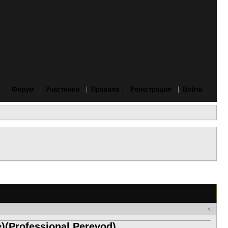
Форум
Участники
Правила
Регистрация
Войти
1
(Professional Perevod)