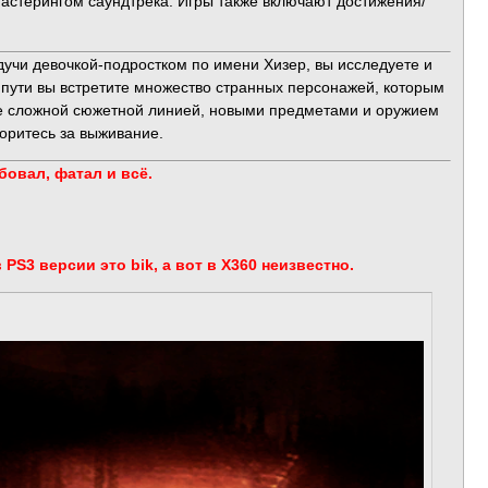
мастерингом саундтрека. Игры также включают достижения/
удучи девочкой-подростком по имени Хизер, вы исследуете и
 пути вы встретите множество странных персонажей, которым
олее сложной сюжетной линией, новыми предметами и оружием
оритесь за выживание.
бовал, фатал и всё.
 PS3 версии это bik, а вот в X360 неизвестно.