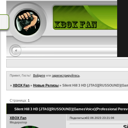
Привет, Гость!
Войдите
или
зарегистрируйтесь
.
»
XBOX Fan
»
Новые Релизы
»
Silent Hill 3 HD [JTAG][RUSSOUND](Gam
Страница:
1
Silent Hill 3 HD [JTAG][RUSSOUND](GamesVoice)(Professional Perev
XBOX Fan
Поделиться
02.06.2023 23:21:06
Модератор
S