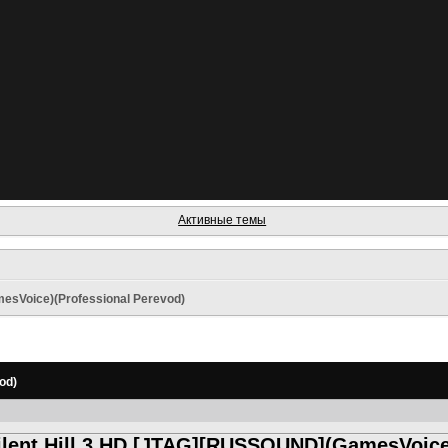
Активные темы
esVoice)(Professional Perevod)
od)
ilent Hill 3 HD [JTAG][RUSSOUND](GamesVoice)