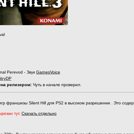
val
.
onal Perevod - Звук
GamesVoice
itryDP
ена релизером:
Чуть в начале проверил.
гр франшизы Silent Hill для PS2 в высоком разрешении . Это содер
ырезан тут
.
Скачать отдельно