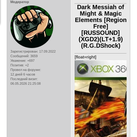
Модератор
Dark Messiah of
Might & Magic
Elements [Region
Free]
[RUSSOUND]
(XGD2)(LT+1.9)
(R.G.DShock)
Зарегистрирован
: 17.09.2022
Сообщений:
3659
[float=right]
Уважение:
+697
Позитив:
+2
Провел на форуме:
12 дней 6 часов
Последний визит:
06.05.2026 21:25:08