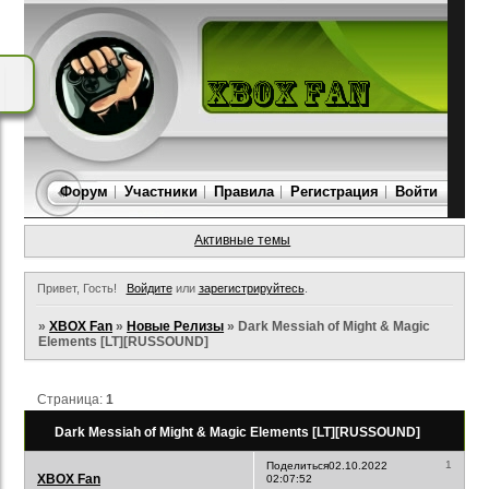
Форум
Участники
Правила
Регистрация
Войти
Активные темы
Привет, Гость!
Войдите
или
зарегистрируйтесь
.
»
XBOX Fan
»
Новые Релизы
»
Dark Messiah of Might & Magic
Elements [LT][RUSSOUND]
Страница:
1
Dark Messiah of Might & Magic Elements [LT][RUSSOUND]
1
Поделиться
02.10.2022
XBOX Fan
02:07:52