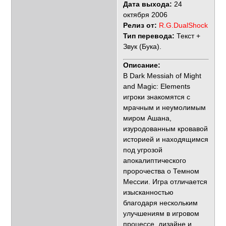
Дата выхода:
24
октября 2006
Релиз от:
R.G.DualShock
Тип перевода:
Текст +
Звук (Бука).
Описание:
В Dark Messiah of Might
and Magic: Elements
игроки знакомятся с
мрачным и неумолимым
миром Ашана,
изуродованным кровавой
историей и находящимся
под угрозой
апокалиптического
пророчества о Темном
Мессии. Игра отличается
изысканностью
благодаря нескольким
улучшениям в игровом
процессе, дизайне и